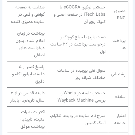
جستجو لوگوی eCOGRA یا
هدایت به صفحه
ممیزی
iTech Labs در صفحه اصلی و
گواهی واقعی در
RNG
کلیک روی آن
سایت ممیزی کننده
برداشت در زمان
تست واریز با مبلغ کوچک و
پرداخت
اعلام شده، بدون
درخواست برداشت در ۲۴ ساعت
ها
درخواست های
اول
اضافی
پاسخ کمتر از ۵
سوال فنی پیچیده در ساعات
پشتیبانی
دقیقه، اپراتور آگاه و
مختلف شبانه روز
دقیق
جستجو دامنه در WhoIs و
دامنه قدیمی تر از ۳
سابقه
بررسی Wayback Machine
سال، تاریخچه پایدار
اکثریت نظرات
اعتبار
سرچ نام سایت در ردیت، تلگرام،
مثبت، تاییدیه
جامعه
آسک گمبلرز
برداشت موفق