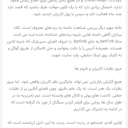
newcheap-123.xyz)، و اگر هیچ کانال رسمی برای اطلاع رسانی وجود
ندارد، احتمال زیادی دارد که با یک کلون موقت طرف باشید که قصد دارد
چند ماه فعالیت کند و سپس با پول کاربران ناپدید شود.
نکته مهم دیگر بررسی شباهت دامنه به برندهای معروف است. کلاه
برداران گاهی دامنه هایی شبیه برندهای شناخته شده ثبت می کنند،
مثلا betl1nk به جای betlink، یا حروف الفبای سیریلیک که شبیه لاتین
هستند. همیشه آدرس را با دقت بخوانید و حتی الامکان از طریق گوگل و
نه کلیک روی لینک تبلیغی، وارد سایت شوید.
مرور نظرات کاربران و فروم ها
هیچ گزارش بازاریابی نمی تواند جایگزین نظر کاربران واقعی شود. اما مرور
نظرات یک هنر است، نه یک علم دقیق، چون فضای آنلاین پر از نظرات
جعلی، کامنت های پولی و کانال های وابسته است. تیم تحریریه ما در
طول سال ها روشی برای فیلتر کردن سیگنال از نویز یاد گرفته است که
در ادامه به اشتراک می گذاریم.
اولین قدم، جستجو در ردیت است. ردیت به این دلیل ارزشمند است که