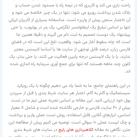
راحت بازی می کند و کاربری که در نیمه راه با مسدود شدن حساب و
بلاک شدن برداشت روبرو می شود، تنها در یک چیز خلاصه می شود و
آن «اعتبار سنجی پیش از واریز» است. متاسفانه بسیاری از کاربران ایرانی
تنها بر اساس تبلیغ یک اینفلوئنسر تلگرامی، یک بنر در یوتیوب، یا حتی
پیشنهاد یک دوست تصمیم به ثبت نام می گیرند و دقیقا همین جا
است که چاه سقوط آغاز می شود. واقعیت تلخ این است که در فضای
فارسی زبان، درصد قابل توجهی از سایت ها یا اساسا لایسنس معتبر
ندارند، یا با یک لایسنس درجه پایین فعالیت می کنند، یا حتی بدتر، یک
کلون چند ماهه هستند که تنها برای جمع آوری سرمایه راه اندازی شده
اند.
در این راهنمای جامع، ما به شما یاد می دهیم چگونه با یک رویکرد
سیستماتیک و گام به گام، اعتبار هر سایت شرط بندی را قبل از سپردن
پول خود ارزیابی کنید. این مقاله بر اساس تجربه عملی تیم ما در تست
بیش از ۴۰ سایت فارسی و خارجی نگاشته شده است و شامل ۸ معیار
اساسی، ابزارهای آنلاین قابل استفاده، روش تست عملی واریز و برداشت
و چک لیست عملی ۱۰ سوالی است. توصیه می کنیم پیش از مطالعه این
متن، نگاهی به مقاله
کلاهبرداری های رایج
در سایت های شرط بندی