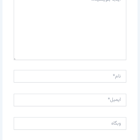
بنویسید…
نام*
ایمیل*
وبگاه