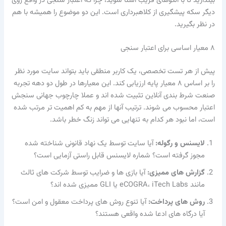
بیندازید تا با الگوهای فریب آشنا شوید، چرا که اعتبار سنجی در واقع روی
دیگر سکه پیشگیری از کلاهبرداری است. این دو موضوع را همیشه با هم
در نظر بگیرید.
۸ معیار اساسی برای اعتبار سنجی
پیش از هر تست تخصصی، یک کاربر منطقی باید بتواند سایت مورد نظر
را بر اساس ۸ معیار پایه ارزیابی کند. این معیارها در طول دو دهه تجربه
صنعت شرط بندی آنلاین تثبیت شده اند و عملا چارچوب جهانی سنجش
اعتبار محسوب می شوند. ترتیب آنها از مهم به کم اهمیت تر مرتب شده
است، اما نبود هر کدام به تنهایی می تواند زنگ خطر باشد.
لایسنس و رگوله:
آیا سایت توسط یک نهاد قانونی شناخته شده
مجوز گرفته است؟ شماره لایسنس قابل راستی آزمایی است؟
گزارش های ممیزی:
آیا بازی ها و ضرایب توسط شرکت های ثالث
مانند eCOGRA، iTech Labs یا GLI ممیزی شده اند؟
روش های پرداخت:
آیا تنوع روش های پرداخت معقول و امن است؟
آیا درگاه های ادعا شده واقعی هستند؟