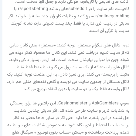
اکانت های قدیمی با تاریخچه طولانی دارند و جعل آنها سخت است.
کافیست نام سایت را در subredditهایی مانند r/sportsbetting یا
r/onlinegambling سرچ کنید و نظرات کاربران چند ساله را بخوانید. اگر
سایتی در ردیت اثری ندارد یا فقط چند پست تبلیغی دارد، نشانه کوچک
سایت یا تازگی آن است.
دوم، کانال های تلگرام مستقل. توجه کنید: «مستقل» یعنی کانال هایی
که از سایت تبلیغ دریافت نمی کنند. این کانال ها معمولا کمتر دیده می
شوند چون درآمدزایی برایشان سخت است، اما ارزش بسیار بالایی دارند.
کانال های وابسته که از یک سایت پول می گیرند، طبیعتا فقط نقاط
مثبت را برجسته می کنند. برای تمیز دادن، به این علامت توجه کنید: یک
کانال مستقل از چندین سایت می نویسد و گاهی نقدهای منفی هم دارد.
کانال وابسته فقط یک یا دو سایت را بدون انتقاد ترویج می کند.
سوم، AskGamblers و Casinomeister. این پلتفرم ها برای رسیدگی
به شکایات کاربر و سایت طراحی شده اند. اگر سایتی چندین شکایت
حل نشده در این پلتفرم ها دارد، حتی اگر در سایر جاها معتبر به نظر
برسد، باید با احتیاط زیادی نگاه شود. به خصوص شکایت های مربوط به
«عدم پرداخت برداشت» و «بستن حساب بدون توضیح» سیگنال های