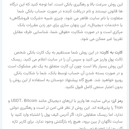
این روش سرعت بالا و رهگیری بانکی است. اما توجه کنید که این درگاه
ها قانونی نیستند و نام دریافت کننده در صورت حساب بانکی شما
متفاوت با نام سایت ظاهر می شود، چیزی شبیه «شرکت فروشگاهی»
یا «خدمات دیجیتال». این پنهان سازی برای دور زدن مقررات بانک
مرکزی است و در صورت شکایت حقوقی شما، شناسایی طرف مقابل
تقریبا غیر ممکن می شود.
کارت به کارت:
در این روش شما مستقیم به یک کارت بانکی شخص
ثالث پول واریز می کنید و سپس آن را در سایت اعلام می کنید. ریسک
این روش بسیار بالا است چون آن کارت متعلق به یک نفر مشکوک است
و در صورت بسته شدن آن حساب توسط بانک، شما با شکایت بانکی
روبرو خواهید شد. هیچ گاه پیشنهاد دوستان به استفاده از این روش را
بدون اعتبار سنجی کامل قبول نکنید.
رمز ارز:
برخی سایت ها واریز با ارزهای دیجیتال مانند USDT، Bitcoin و
Tron را پذیرفته اند. این روش از نظر فنی امن تر است و رهگیری دولتی
ندارد، اما ریسک متفاوتی دارد: اگر آدرس کیف پول را اشتباه وارد کنید یا
سایت ناگهان از بین برود، هیچ راه بازگشتی وجود ندارد. برای کاربر تازه
کار، رمز ارز توصیه نمی شود.