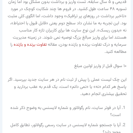
قدیمی و ۵ سال سابقه. تست واریز و برداشت بدون مشکل بود اما زمان
تسویه ۴۸ ساعت طول کشید. در فروم ها چند شکایت کوچک در مورد
«تاخیر برداشت در روزهای پر ترافیک» وجود داشت، اما الگوی کلی مثبت
بود. این تجربه به ما نشان داد سطح دوم یعنی «قابل قبول با احتیاط»،
نه «بدون ریسک». این نوع سایت ها برای کاربران تازه کار مناسب
هستند اما برای واریز مبالغ بزرگ توصیه نمی شوند. در زمینه مدیریت
سرمایه و درک تفاوت برنده و بازنده بودن، مقاله
تفاوت برنده و بازنده
را
مطالعه کنید.
۱۰ سوال قبل از واریز اولین مبلغ
این چک لیست عملی را پیش از ثبت نام در هر سایت جدید بپرسید. اگر
پاسخ هر کدام «نه» یا «نمی دانم» است، یک قدم به عقب بردارید و
تحقیق بیشتری انجام دهید.
آیا در فوتر سایت، نام رگولاتور و شماره لایسنس به وضوح ذکر شده
است؟
آیا با جستجو شماره لایسنس در سایت رسمی رگولاتور، تطابق کامل
وجود دارد؟