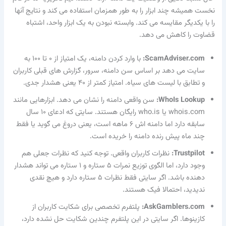
نخست همیشه چند ابزار را به طور همزمان استفاده می کند و نتایج آنها
را با یکدیگر مقایسه می کند. وابسته نبودن به یک ابزار واحد، اشتباه
قضاوت را کاهش می دهد.
ScamAdviser.com:
با وارد کردن دامنه، یک امتیاز از ۰ تا ۱۰۰ به
سایت می دهد بر اساس سن دامنه، سرور، گزارش های قبلی کاربران
و تطابق با لیست های سیاه. امتیاز کمتر از ۴۰ یعنی هشدار جدی.
WhoIs Lookup:
سن واقعی دامنه را نشان می دهد. ابزارهایی مانند
whois.com یا who.is رایگان هستند. سایتی که ادعای ۱۰ سال
سابقه دارد اما دامنه اش ۶ ماهه است، یعنی دروغ می گوید یا فقط
چند ماه پیش رنده دامنه را خریده است.
Trustpilot:
نظرات کاربران واقعی. توجه کنید که نظرات جعلی هم
وجود دارد، اما الگوی توزیع نمرات ۵ ستاره و ۱ ستاره می تواند هشدار
دهنده باشد. اگر سایتی فقط نظرات ۵ ستاره دارد و هیچ نقدی
ندیدید، احتمالا فیک هستند.
AskGamblers.com:
پلتفرم تخصصی برای شکایت کاربران از
کازینوها. اگر سایتی در این پلتفرم چندین شکایت حل نشده دارد،