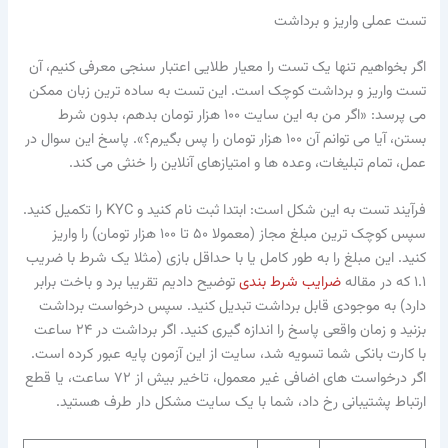
تست عملی واریز و برداشت
اگر بخواهیم تنها یک تست را معیار طلایی اعتبار سنجی معرفی کنیم، آن
تست واریز و برداشت کوچک است. این تست به ساده ترین زبان ممکن
می پرسد: «اگر من به این سایت ۱۰۰ هزار تومان بدهم، بدون شرط
بستن، آیا می توانم آن ۱۰۰ هزار تومان را پس بگیرم؟». پاسخ این سوال در
عمل، تمام تبلیغات، وعده ها و امتیازهای آنلاین را خنثی می کند.
فرآیند تست به این شکل است: ابتدا ثبت نام کنید و KYC را تکمیل کنید.
سپس کوچک ترین مبلغ مجاز (معمولا ۵۰ تا ۱۰۰ هزار تومان) را واریز
کنید. این مبلغ را به طور کامل یا با حداقل بازی (مثلا یک شرط با ضریب
۱.۱ که در مقاله
ضرایب شرط بندی
توضیح دادیم تقریبا برد و باخت برابر
دارد) به موجودی قابل برداشت تبدیل کنید. سپس درخواست برداشت
بزنید و زمان واقعی پاسخ را اندازه گیری کنید. اگر برداشت در ۲۴ ساعت
با کارت بانکی شما تسویه شد، سایت از این آزمون پایه عبور کرده است.
اگر درخواست های اضافی غیر معمول، تاخیر بیش از ۷۲ ساعت، یا قطع
ارتباط پشتیبانی رخ داد، شما با یک سایت مشکل دار طرف هستید.