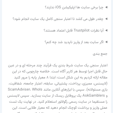
چرا برخی سایت ها اپلیکیشن iOS ندارند؟
چقدر طول می کشد تا اعتبار سنجی کامل یک سایت انجام شود؟
آیا نظرات Trustpilot قابل اعتماد هستند؟
اگر سایت بعد از واریز ناپدید شد چه کنم؟
جمع بندی
اعتبار سنجی یک سایت شرط بندی یک فرآیند چند مرحله ای و در عین
حال قابل اجرا توسط هر کاربر آگاه است. خلاصه چارچوبی که در این
مقاله ارائه کردیم به این شکل است: ابتدا ۸ معیار پایه را مرور کنید
(لایسنس، ممیزی، پرداخت، پشتیبانی، سابقه، اعتبار جامعه، شفافیت،
بازی مسئولانه). سپس با ابزارهای آنلاین مانند ScamAdviser، WhoIs
و AskGamblers یک پروفایل ریسک از سایت بسازید. سپس لایسنس
را مستقیما در سایت رسمی رگولاتور استعلام کنید. در نهایت یک تست
عملی واریز و برداشت کوچک انجام دهید که معیار طلایی است. این