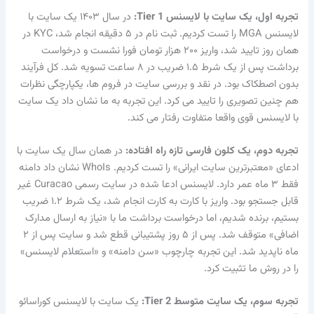
تجربه اول، یک سایت با لایسنس Tier 1:
در سال ۱۴۰۳ یک سایت با
لایسنس MGA را تست کردیم. ثبت نام در ۵ دقیقه انجام شد، KYC در
همان روز تایید شد، واریز ۲۰۰ هزار تومان فورا نشست و درخواست
برداشت پس از یک شرط ۱.۵ ضریب در ۸ ساعت تسویه شد. کل فرآیند
بدون اصطکاک بود. در نقد و بررسی سایت در فروم ها، یکپارچگی نظرات
هم چنین تصویری را تایید می کرد. این تجربه به ما نشان داد یک سایت
با لایسنس قوی واقعا متفاوت رفتار می کند.
تجربه دوم، یک کلون فارسی تازه راه افتاده:
در همان سال یک سایت با
ادعای «معتبرترین سایت ایرانی» را تست کردیم. WhoIs نشان داد دامنه
فقط ۳ ماه عمر دارد. لایسنس ادعا شده در سایت رسمی Curacao غیر
قابل جستجو بود. واریز با کارت به کارت انجام شد، یک شرط ۱.۲ ضریب
بستیم، برنده شدیم، اما درخواست برداشت ما با «نیاز به ارسال مدارک
اضافی» متوقف شد. پس از ۵ روز پشتیبانی قطع شد و سایت پس از ۲
ماه ناپدید شد. این تجربه چارچوب «سن دامنه» و «استعلام لایسنس»
را در روش ما تثبیت کرد.
تجربه سوم، یک سایت متوسط Tier 2:
یک سایت با لایسنس کوراسائو