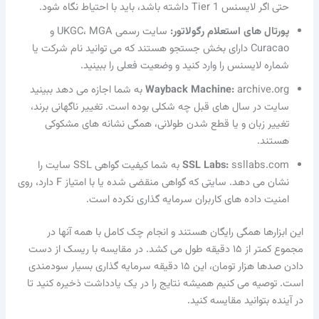
حتی اگر لایسنس Tier 1 داشته باشد، باید با احتیاط نگاه شود.
پورتال های استعلام رگولاتور:
سایت رسمی UKGC، MGA و
Curacao دارای بخش جستجو هستند که می توانید نام شرکت یا
شماره لایسنس را وارد کنید و وضعیت فعلی را ببینید.
Wayback Machine:
archive.org به شما اجازه می دهد ببینید
سایت در سال های قبل چه شکلی بوده است. تغییر ناگهانی برند،
تغییر زبان و یا قطع شدن طولانی، همگی نشانه های مشکوکی
هستند.
SSL Labs:
ssllabs.com به شما کیفیت گواهی SSL سایت را
نشان می دهد. سایتی که گواهی منقضی شده یا با امتیاز F دارد، روی
امنیت داده های کاربران سرمایه گذاری نکرده است.
این ابزارها همگی رایگان هستند و انجام چک کامل با همه آنها در
مجموع کمتر از ۱۵ دقیقه طول می کشد. در مقایسه با ریسک از دست
دادن صدها هزار تومان، این ۱۵ دقیقه سرمایه گذاری بسیار سودمندی
است. توصیه می کنیم همیشه نتایج را در یک یادداشت ذخیره کنید تا
در آینده بتوانید مقایسه کنید.