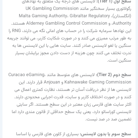
سطح اول (Tier 1):
لایسنس های درجه یک متعلق به نهادهای
رگولاتوری بسیار سختگیر مانند UK Gambling Commission
(انگلستان)، Malta Gaming Authority، Gibraltar Regulatory
Authority، و Alderney Gambling Control Commission هستند.
این نهادها سرمایه شرکت را در حساب های امانی نگه می دارند، RNG را
به طور مرتب ممیزی می کنند و در صورت شکایت کاربر، می توانند جریمه
سنگین یا لغو لایسنس صادر کنند. سایت هایی با این لایسنس ها به
ندرت تخلف می کنند چون هزینه از دست دادن مجوز برایشان بسیار
سنگین است.
سطح دوم (Tier 2):
لایسنس های متوسط مانند Curacao eGaming،
Kahnawake Gaming Commission و Anjouan قرار دارند. این
لایسنس ها از نظر دریافت آسان تر هستند، نظارت کمتری اعمال می
کنند و در صورت اختلاف کاربر و سایت، قدرت اجرایی محدودی دارند.
اکثر سایت های فارسی زبان معتبر در این سطح هستند. اگر سایتی
لایسنس کوراسائو دارد، یعنی یک سطح حداقلی از قانون مندی دارد اما
تضمین صد در صد نیست.
سطح سوم یا بدون لایسنس:
بسیاری از کلون های فارسی یا اساسا